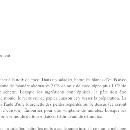
nement
ocher à la noix de coco. Dans un saladier, battre les blancs d’œufs avec
ensuite de manière alternative 2 CS de noix de coco râpée puis 1 CS de
rchette. Lorsque les ingrédients sont épuisés, la pâte doit être
e moule, le recouvrir de papier cuisson et y verser la préparation. La
l'aide d'une fourchette des petites aspérités sur le dessus (ce seront
à la cuisson). Enfourner pour une vingtaine de minutes. Lorsque les
rtir le moule du four et laisser tiédir avant de démouler.
s un saladier, battre les œufs avec le sucre jusqu'à ce que le mélange