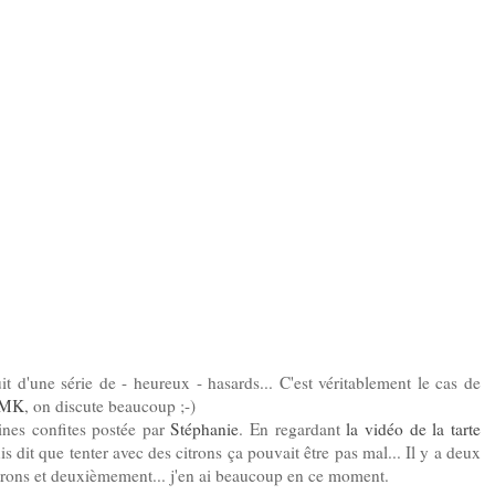
ruit d'une série de - heureux - hasards... C'est véritablement le cas de
IMK
, on discute beaucoup ;-)
ines confites postée par
Stéphanie
. En regardant
la vidéo de la tarte
s dit que tenter avec des citrons ça pouvait être pas mal... Il y a deux
citrons et deuxièmement... j'en ai beaucoup en ce moment.