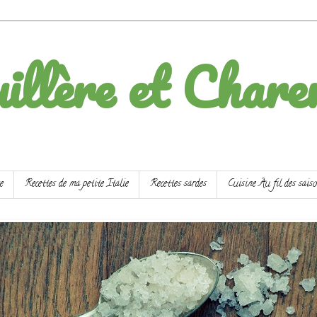
illère et Chare
e
Recettes de ma petite Italie
Recettes sardes
Cuisine Au fil des sais