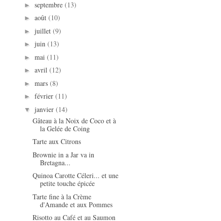
septembre
(13)
►
août
(10)
►
juillet
(9)
►
juin
(13)
►
mai
(11)
►
avril
(12)
►
mars
(8)
►
février
(11)
►
janvier
(14)
▼
Gâteau à la Noix de Coco et à
la Gelée de Coing
Tarte aux Citrons
Brownie in a Jar va in
Bretagna...
Quinoa Carotte Céleri... et une
petite touche épicée
Tarte fine à la Crème
d'Amande et aux Pommes
Risotto au Café et au Saumon