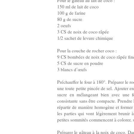
Pour le gâteau au lait de coco :
150 ml de lait de coco
100 g de farine
80 g de sucre
2 oeufs
3 CS de noix de coco râpée
1/2 sachet de levure chimique
Pour la couche de rocher coco :
9 CS bombées de noix de coco râpée fi
5 CS de sucre en poudre
3 blancs d’œufs
Préchauffer le four à 180°. Préparer le r
une toute petite pincée de sel. Ajouter 
sucre en mélangeant bien avec une fou
consistante sans être compacte. Prendre l
répartir de manière homogène et former à 
les parties qui vont légèrement brunir 
petites sommités commencent à colorer, so
Préparer le gâteau à la noix de coco. Dan